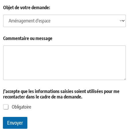
d
Objet de votre demande:
e
l
e
u
t
i
Commentaire ou message
l
i
s
é
e
s
J’accepte que les informations saisies soient utilisées pour me
recontacter dans le cadre de ma demande.
Obligatoire
Envoyer