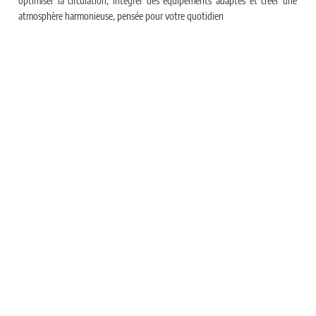
optimiser la circulation, intégrer des équipements adaptés et créer une
atmosphère harmonieuse, pensée pour votre quotidien